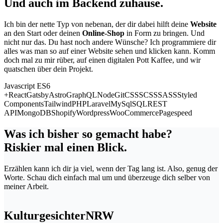
Und auch im Backend zuhause.
Ich bin der nette Typ von nebenan, der dir dabei hilft deine
Website
an den Start oder deinen
Online-Shop
in Form zu bringen. Und
nicht nur das. Du hast noch andere Wünsche? Ich programmiere dir
alles was man so auf einer Website sehen und klicken kann. Komm
doch mal zu mir rüber, auf einen digitalen Pott Kaffee, und wir
quatschen über dein Projekt.
Javascript ES6
+
React
Gatsby
Astro
GraphQL
Node
Git
CSS
SCSS
SASS
Styled
Components
Tailwind
PHP
Laravel
MySql
SQL
REST
API
MongoDB
Shopify
Wordpress
WooCommerce
Pagespeed
Was ich bisher so gemacht habe?
Riskier mal einen Blick.
Erzählen kann ich dir ja viel, wenn der Tag lang ist. Also, genug der
Worte. Schau dich einfach mal um und überzeuge dich selber von
meiner Arbeit.
KulturgesichterNRW